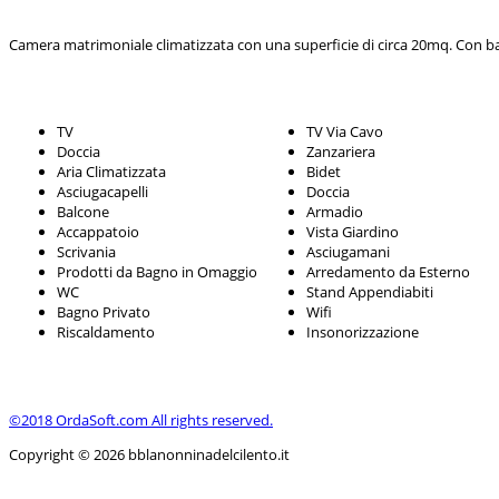
Camera matrimoniale climatizzata con una superficie di circa 20mq. Con ba
TV
TV Via Cavo
Doccia
Zanzariera
Aria Climatizzata
Bidet
Asciugacapelli
Doccia
Balcone
Armadio
Accappatoio
Vista Giardino
Scrivania
Asciugamani
Prodotti da Bagno in Omaggio
Arredamento da Esterno
WC
Stand Appendiabiti
Bagno Privato
Wifi
Riscaldamento
Insonorizzazione
©2018 OrdaSoft.com All rights reserved.
Copyright © 2026 bblanonninadelcilento.it